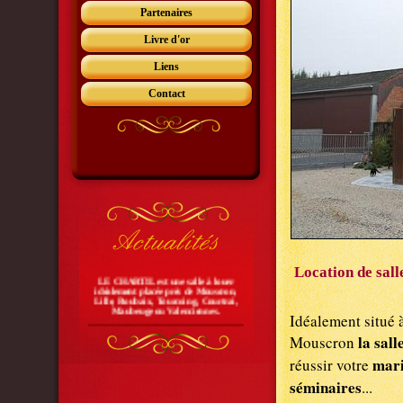
Partenaires
Livre d'or
Liens
Contact
Location de sall
LE CHARTIL est une salle à louer
idéalement placée près de Mouscron,
Lille, Roubaix, Tourcoing, Courtrai,
Maubeuge ou Valenciennes.
Idéalement situé à
la sa
Mouscron
mar
réussir votre
séminaires
...