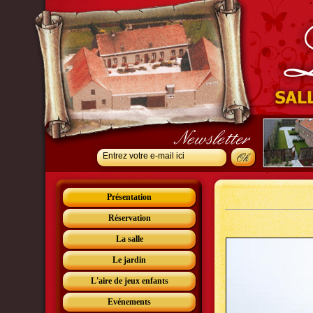
Présentation
Réservation
La salle
Le jardin
L'aire de jeux enfants
Evénements